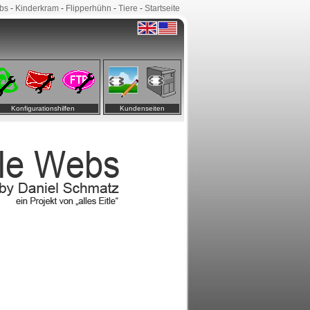
bs
-
Kinderkram
-
Flipperhühn
-
Tiere
-
Startseite
Konfigurationshilfen
Kundenseiten