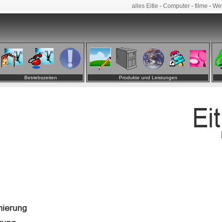
alles Eitle
-
Computer
-
filme
-
We
Betriebszeiten
Produkte und Leistungen